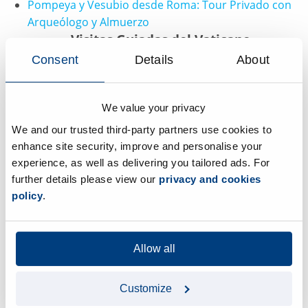
Pompeya y Vesubio desde Roma: Tour Privado con
Arqueólogo y Almuerzo
Visitas Guiadas del Vaticano
Consent
Details
About
Visitas Guiadas del Vaticano
Audiencia Papal con el Papa León XIV
We value your privacy
Tours en Venecia
We and our trusted third-party partners use cookies to
enhance site security, improve and personalise your
Tours en Venecia
experience, as well as delivering you tailored ads. For
Palacio Ducal y Basílica de San Marcos: Tour
further details please view our
privacy and cookies
Guiado con Acceso Prioritario
policy
.
Tour Guiado por Murano y Burano con
Demostraciones de Vidrio y Encaje
Tours por Nápoles
Allow all
Tours por Nápoles
Customize
Excursión de un día por la Costa Amalfitana desde